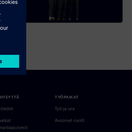
YHTEYTTÄ
TYÖPAIKAT
stiedot
Työ ja ura
paikat
Avoimet roolit
anlaajuisesti