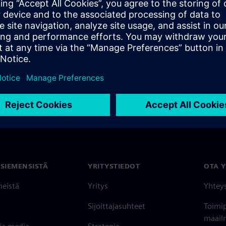
lways the right solution at hand to guide you
 SIEMENSISTÄ
YRITYSTIEDOT
OTA 
meistä
Yritys
Yhtey
Sijoittajasuhteet
Toimi
maailm