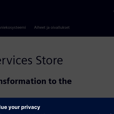
niekosysteemi
Aiheet ja oivallukset
ervices Store
ansformation to the
ut also about people. Siemens offers both in a
 journey. No matter from where you start,