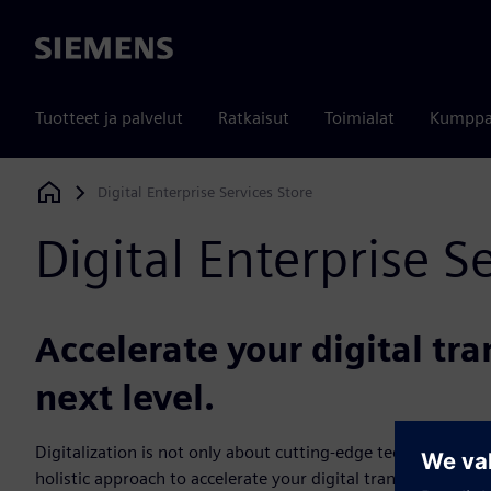
Siemens
Tuotteet ja palvelut
Ratkaisut
Toimialat
Kumppa
Digital Enterprise Services Store
Siemens Digital Industries Software
Digital Enterprise S
Accelerate your digital tr
next level.
Digitalization is not only about cutting-edge technologies b
holistic approach to accelerate your digital transformation