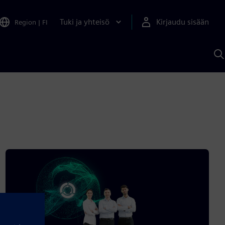
Tuki ja yhteisö
Kirjaudu sisään
Region
|
FI
H
S
A
a