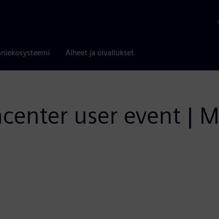
niekosysteemi
Aiheet ja oivallukset
ncenter user event | 