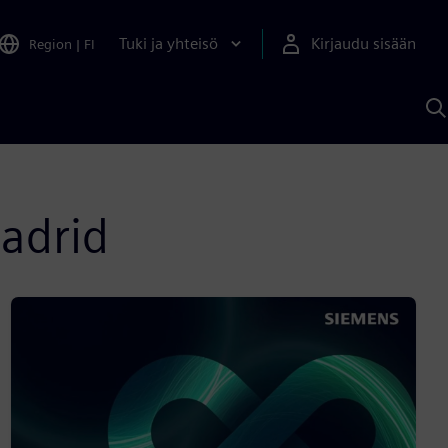
Tuki ja yhteisö
Kirjaudu sisään
Region
|
FI
H
S
A
a
Madrid