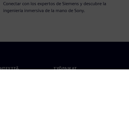
Conectar con los expertos de Siemens y descubre la
ingeniería inmersiva de la mano de Sony.​
YHTEYTTÄ
TYÖPAIKAT
stiedot
Työ ja ura
paikat
Avoimet roolit
anlaajuisesti