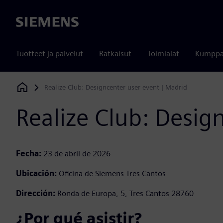
Siemens
Tuotteet ja palvelut
Ratkaisut
Toimialat
Kumppa
Realize Club: Designcenter user event | Madrid
Siemens Digital Industries Software
Realize Club: Desig
Fecha:
23 de abril de 2026
Ubicación:
Oficina de Siemens Tres Cantos
Dirección:
Ronda de Europa, 5, Tres Cantos 28760
¿Por qué asistir?