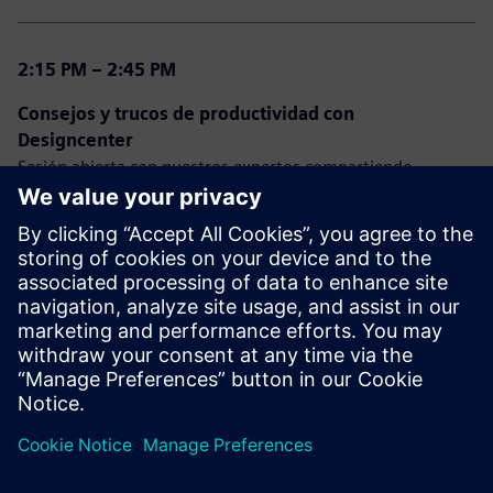
2:15 PM – 2:45 PM
Consejos y trucos de productividad con
Designcenter
Sesión abierta con nuestros expertos compartiendo
experiencias, ideas y retroalimentación para NX y Solid
Edge.
2:45 PM – 3:00 PM
Comentarios de cierre y sorteo
Cierre del día y anuncio de los ganadores.