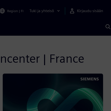
Tuki ja yhteisö
Kirjaudu sisään
Region
|
FI
H
S
A
a
gncenter | France