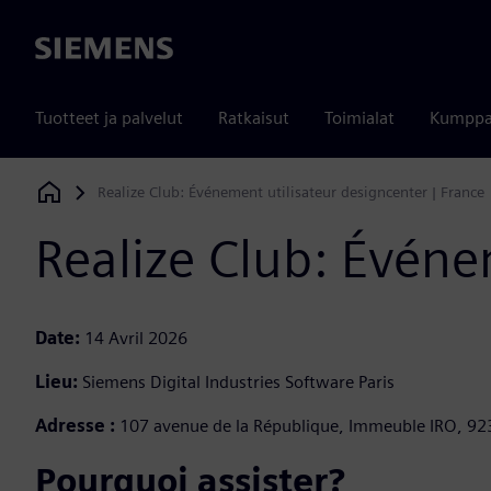
Siemens
Tuotteet ja palvelut
Ratkaisut
Toimialat
Kumppa
Realize Club: Événement utilisateur designcenter | France
Siemens Digital Industries Software
Realize Club: Événe
Date:
14 Avril 2026
Lieu:
Siemens Digital Industries Software Paris
Adresse :
107 avenue de la République, Immeuble IRO, 92
Pourquoi assister?