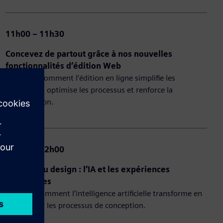
11h00 – 11h30
Concevez de partout grâce à nos nouvelles
fonctionnalités d’édition Web
Apprenez comment l’édition en ligne simplifie les
workflows, optimise les processus et renforce la
collaboration.
11h30 – 12h00
L’avenir du design : l’IA et les expériences
immersives
Explorez comment l’intelligence artificielle transforme en
profondeur les processus de conception.