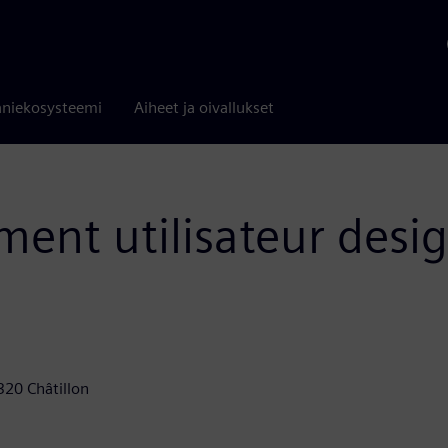
niekosysteemi
Aiheet ja oivallukset
ment utilisateur desi
320 Châtillon