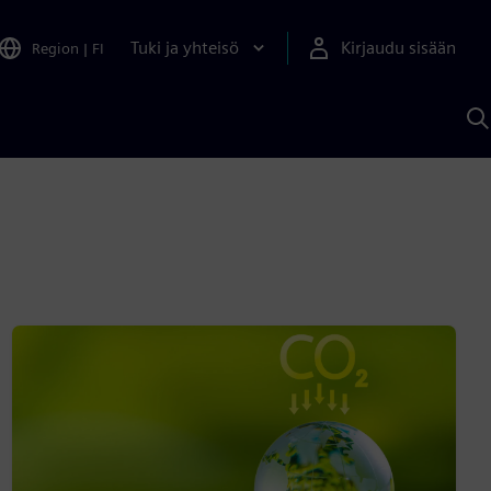
Tuki ja yhteisö
Kirjaudu sisään
Region
|
FI
H
S
A
a