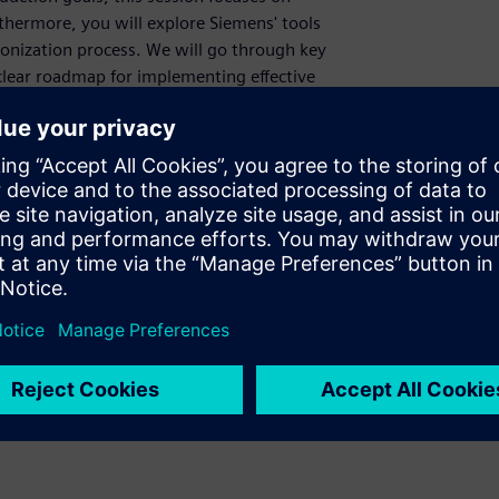
thermore, you will explore Siemens' tools
bonization process. We will go through key
 clear roadmap for implementing effective
nmental compliance professionals, quality
management professionals, operations
ability
;
Module 2 – Sustainability in the