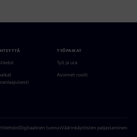
YHTEYTTÄ
TYÖPAIKAT
stiedot
Työ ja ura
paikat
Avoimet roolit
anlaajuisesti
ttöehdot
Digitaalinen tunnus
Väärinkäytösten paljastaminen