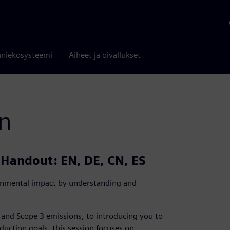
niekosysteemi
Aiheet ja oivallukset
n
| Handout: EN, DE, CN, ES
onmental impact by understanding and
 and Scope 3 emissions, to introducing you to
duction goals, this session focuses on