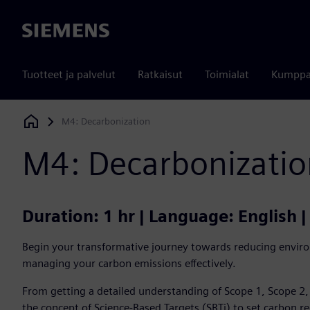
Siemens
Tuotteet ja palvelut
Ratkaisut
Toimialat
Kumppa
M4: Decarbonization
Siemens Digital Industries Software
M4: Decarbonizatio
Duration: 1 hr | Language: English 
Begin your transformative journey towards reducing envir
managing your carbon emissions effectively.
From getting a detailed understanding of Scope 1, Scope 2,
the concept of Science-Based Targets (SBTi) to set carbon re