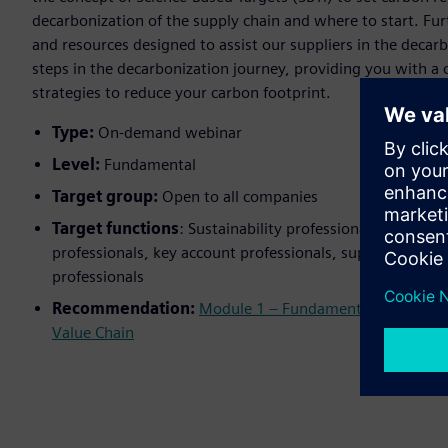
decarbonization of the supply chain and where to start. Fur
and resources designed to assist our suppliers in the decar
steps in the decarbonization journey, providing you with a
strategies to reduce your carbon footprint.
Type:
On-demand webinar
Level:
Fundamental
Target group:
Open to all companies
Target functions
: Sustainability professionals, enviro
professionals, key account professionals, supply chain 
professionals
Recommendation:
Module 1 – Fundamentals of Sustain
Value Chain