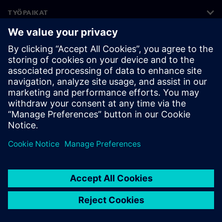
TYÖPAIKAT
©
Siemens
2026
Yritystiedot
Tietosuojailmoitus
Evästekäytäntö
Käyttöehdot
Digitaalinen tunnus
Väärinkäytösten paljastaminen