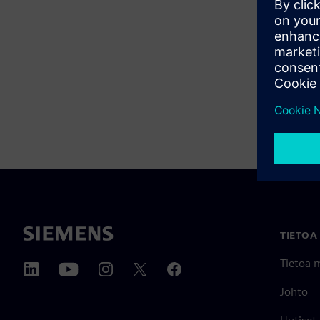
TIETOA
Tietoa 
Johto