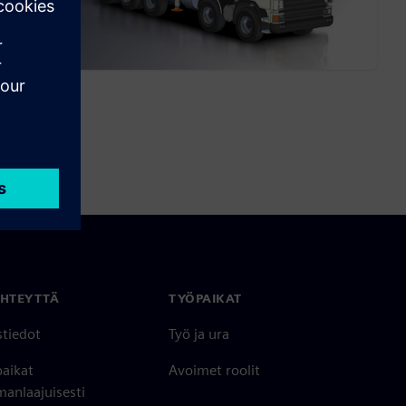
YHTEYTTÄ
TYÖPAIKAT
stiedot
Työ ja ura
paikat
Avoimet roolit
anlaajuisesti