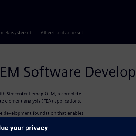
niekosysteemi
Aiheet ja oivallukset
EM Software Develop
 with Simcenter Femap OEM, a complete
e element analysis (FEA) applications.
re development foundation that enables
ering finite element analysis (FEA)
ormation.