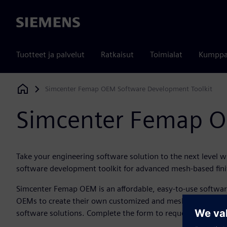
Siemens
Tuotteet ja palvelut
Ratkaisut
Toimialat
Kumppa
Simcenter Femap OEM Software Development Toolkit
Siemens Digital Industries Software
Simcenter Femap O
Take your engineering software solution to the next level
software development toolkit for advanced mesh-based finit
Simcenter Femap OEM is an affordable, easy-to-use softwa
OEMs to create their own customized and mesh-based engine
software solutions. Complete the form to request more inf