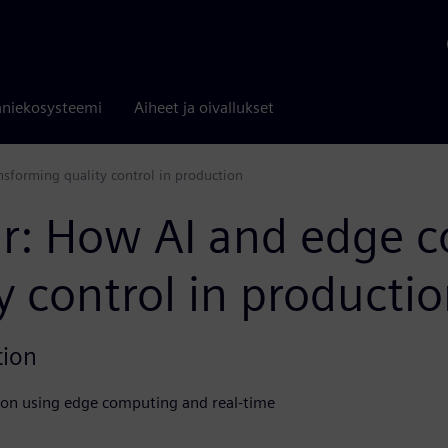
niekosysteemi
Aiheet ja oivallukset
forming quality control in production
: How AI and edge c
y control in producti
tion
ion using edge computing and real-time