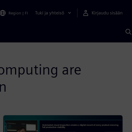
Tuki ja yhteisö
Kirjaudu sisään
Region
|
FI
H
S
A
a
omputing are
on