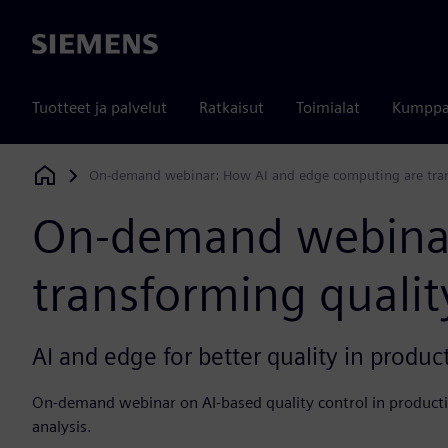
Siemens
Tuotteet ja palvelut
Ratkaisut
Toimialat
Kumppa
On-demand webinar: How AI and edge computing are trans
Siemens Digital Industries Software
On-demand webinar
transforming qualit
AI and edge for better quality in produc
On-demand webinar on AI-based quality control in product
analysis.