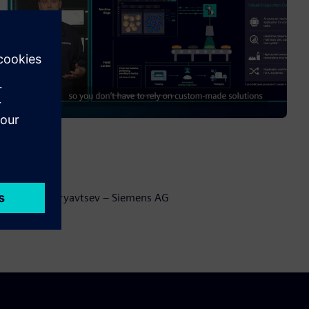
Speaker:
Anton Kudryavtsev – Siemens AG