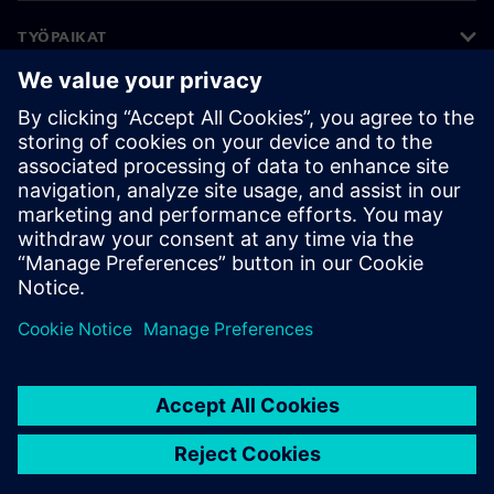
TYÖPAIKAT
©
Siemens
2026
Yritystiedot
Tietosuojailmoitus
Evästekäytäntö
Käyttöehdot
Digitaalinen tunnus
Väärinkäytösten paljastaminen