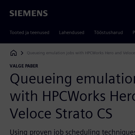
Siemens
Tooted ja teenused
Lahendused
Tööstusharud
P
Queueing emulation jobs with HPCWorks Hero and Veloce
Siemens Digital Industries Software
VALGE PABER
Queueing emulatio
with HPCWorks Her
Veloce Strato CS
Using proven job scheduling techniques