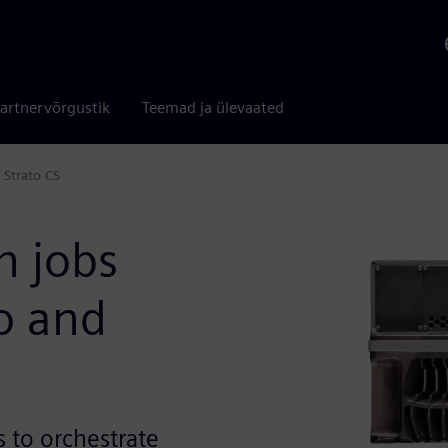
artnervõrgustik
Teemad ja ülevaated
 Strato CS
n jobs
o and
 to orchestrate