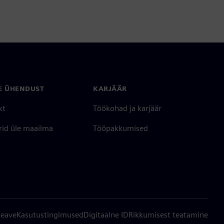
E ÜHENDUST
KARJÄÄR
kt
Töökohad ja karjäär
rid üle maailma
Tööpakkumised
teave
Kasutustingimused
Digitaalne ID
Rikkumisest teatamine