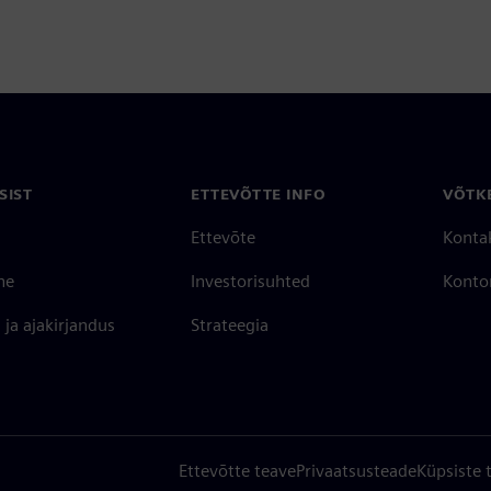
SIST
ETTEVÕTTE INFO
VÕTK
Ettevõte
Konta
ne
Investorisuhted
Konto
ja ajakirjandus
Strateegia
Ettevõtte teave
Privaatsusteade
Küpsiste 