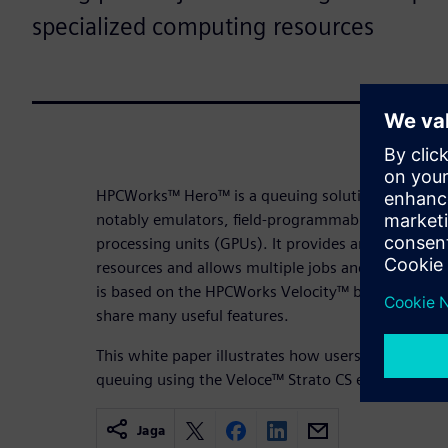
specialized computing resources
HPCWorks™ Hero™ is a queuing solution for specia
notably emulators, field-programmable gate array
processing units (GPUs). It provides an abstract d
resources and allows multiple jobs and resources
is based on the HPCWorks Velocity™ batch queue 
share many useful features.
This white paper illustrates how users can apply t
queuing using the Veloce™ Strato CS emulator. Do
Jaga