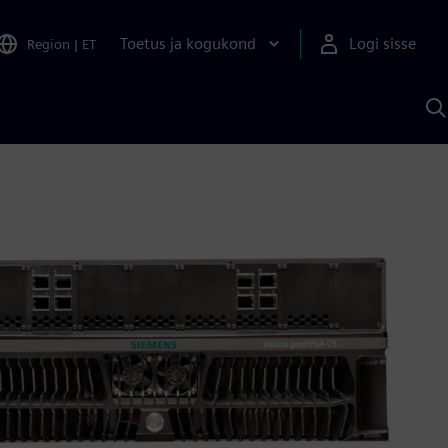
Toetus ja kogukond
Logi sisse
Region
|
ET
O
S
A