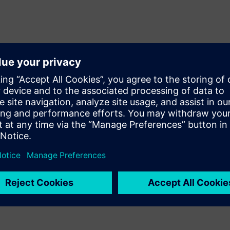
lized compute resources,
s (FPGAs) and graphics
efinition of hardware
 to share a common queue. It
system, and the two solutions
hose features to emulation job
wnload it now to learn more.