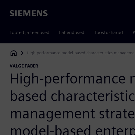
Siemens
Tooted ja teenused
Lahendused
Tööstusharud
P
High-performance model-based characteristics management
Siemens Digital Industries Software
VALGE PABER
High-performance 
based characteristic
management strateg
model-based enterp