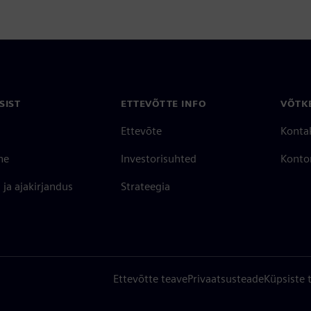
SIST
ETTEVÕTTE INFO
VÕTK
Ettevõte
Konta
ne
Investorisuhted
Konto
ja ajakirjandus
Strateegia
Ettevõtte teave
Privaatsusteade
Küpsiste 