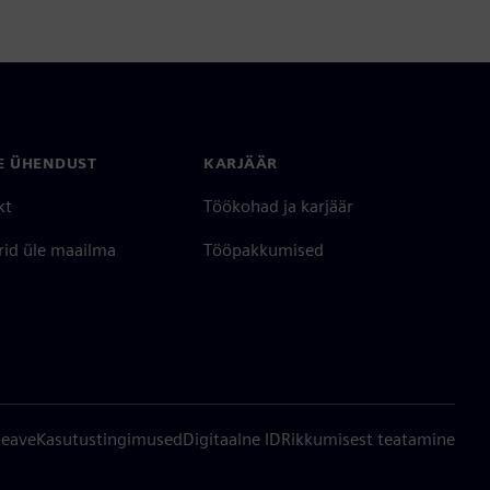
E ÜHENDUST
KARJÄÄR
kt
Töökohad ja karjäär
rid üle maailma
Tööpakkumised
teave
Kasutustingimused
Digitaalne ID
Rikkumisest teatamine