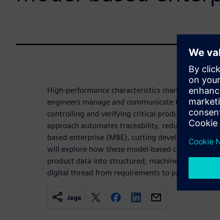
High-performance characteristics management wit
engineers manage and communicate technical info
controlling and verifying critical product features a
approach automates traceability, reduces manual
based enterprise (MBE), cutting development cost
will explore how these model-based characteristi
product data into structured, machine-readable el
digital thread from requirements to production.
Jaga