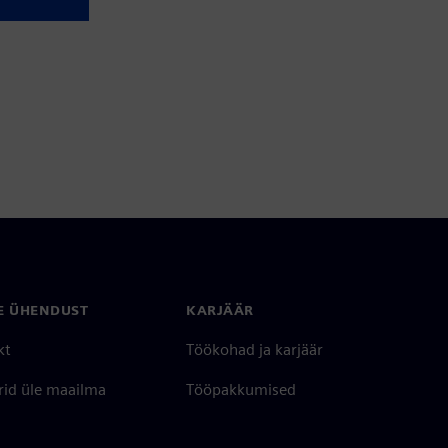
E ÜHENDUST
KARJÄÄR
kt
Töökohad ja karjäär
rid üle maailma
Tööpakkumised