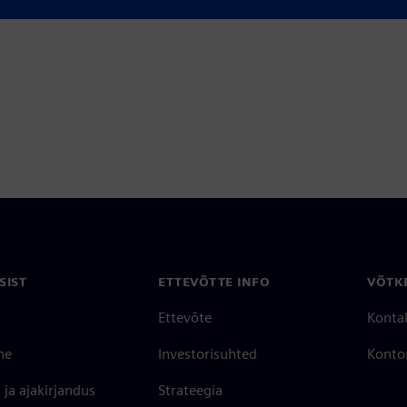
SIST
ETTEVÕTTE INFO
VÕTK
Ettevõte
Konta
ne
Investorisuhted
Konto
ja ajakirjandus
Strateegia