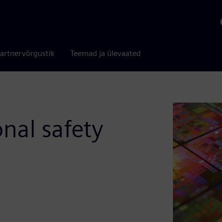
artnervõrgustik
Teemad ja ülevaated
nal safety