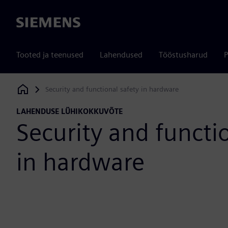
Siemens
Tooted ja teenused
Lahendused
Tööstusharud
P
Security and functional safety in hardware
Siemens Digital Industries Software
LAHENDUSE LÜHIKOKKUVÕTE
Security and functio
in hardware