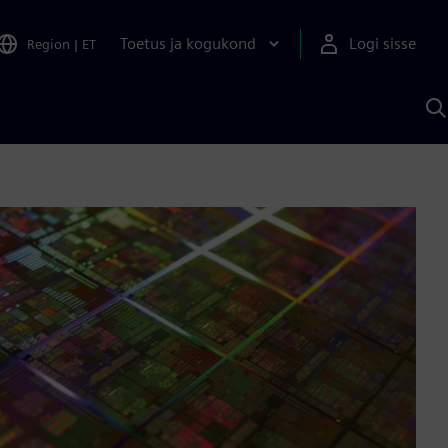
Toetus ja kogukond
Logi sisse
Region
|
ET
O
S
A