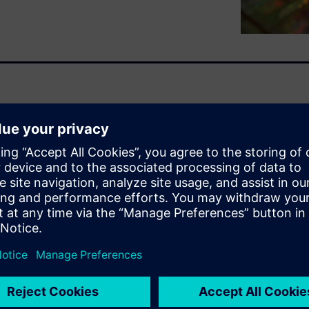
platform for developers who
of their end products, from
 allows systems-on-chip (SoC)
ring system into their