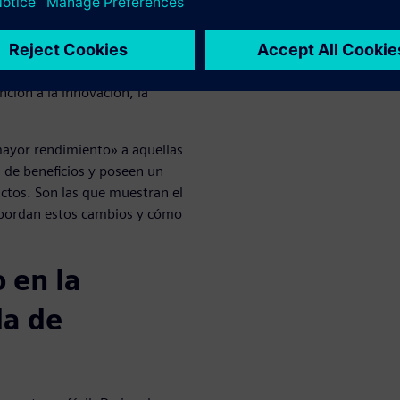
 y diseñadores invierten
 innovación, desarrollo e
ción a la innovación, la
ayor rendimiento» a aquellas
de beneficios y poseen un
uctos. Son las que muestran el
abordan estos cambios y cómo
o en la
da de