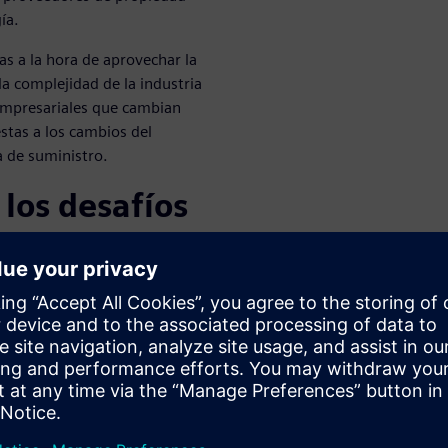
ía.
sas a la hora de aprovechar la
la complejidad de la industria
empresariales que cambian
stas a los cambios del
a de suministro.
los desafíos
cativo de los
n, conectividad y seguridad,
as las empresas, sin importar
 seguir siendo competitivas:
ostes operativos y los plazos
guros, fiables y de calidad