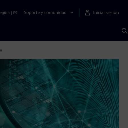
Soporte y comunidad
Iniciar sesión
egion
|
ES
B
c
I
S
da