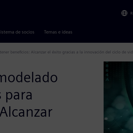
R
istema de socios
Temas e ideas
er beneficios: Alcanzar el éxito gracias a la innovación del ciclo de vi
emodelado
 para
 Alcanzar