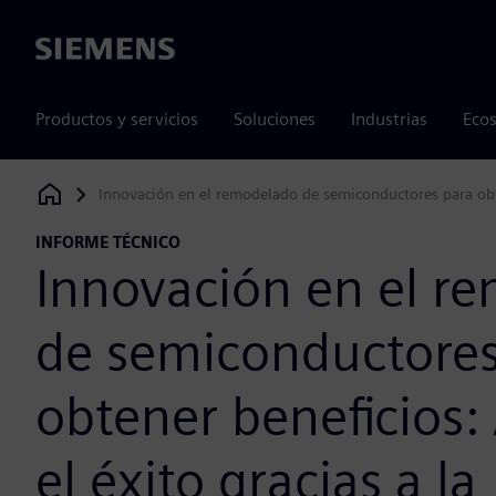
Siemens
Productos y servicios
Soluciones
Industrias
Ecos
Innovación en el remodelado de semiconductores para obten
Siemens Digital Industries Software
INFORME TÉCNICO
Innovación en el r
de semiconductores
obtener beneficios:
el éxito gracias a la