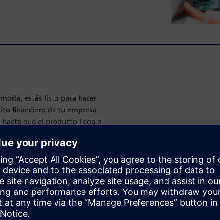
moda, estás listo para hacer
xito financiero de tu empresa
hasta que el producto llega a
ción y el ensamble PCB. Todas
e, calidad y entrega, se ven
brica.
 para garantizar el éxito de
cio.