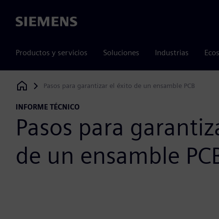
Siemens
Productos y servicios
Soluciones
Industrias
Ecos
Pasos para garantizar el éxito de un ensamble PCB
Siemens Digital Industries Software
INFORME TÉCNICO
Pasos para garantiza
de un ensamble PC