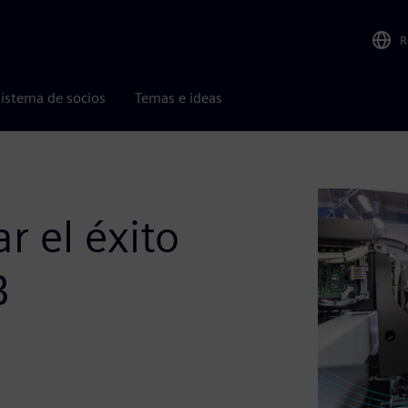
R
istema de socios
Temas e ideas
r el éxito
B