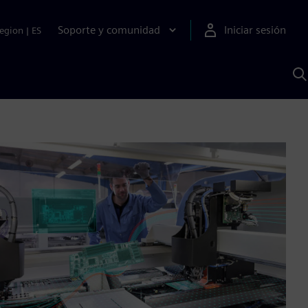
Soporte y comunidad
Iniciar sesión
egion
|
ES
B
c
I
S