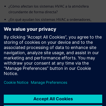
¿Cómo afectan los sistemas HVAC a la atmósfera
circundante de forma directa?
¿En qué ayudan los sistemas HVAC a ordenadores,
servidores y centros de datos?
¿Qué otras ideas sostenibles existen además de la
optimización de los sistemas HVAC?
¿Cómo forma parte de la solución la simulación?
Encuentra las respuestas a estas y otras preguntas en el
white paper.
Compartir