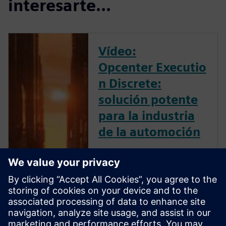
interesarte...
Vídeo:
Opcenter Executio
n Discrete:
solución potente
para la industria
de la automoción
Opcenter Execution Discrete
ofrece un completo conjunto
de aplicaciones para abordar
con eficacia los procesos
críticos de ejecución de la
fabricación para OEMs y