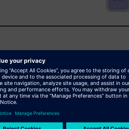
ves debug accuracy, creates
iple concurrent users
dvantages and benefits of
est cases. VirtuaLAB boosts
er time frame, eliminating