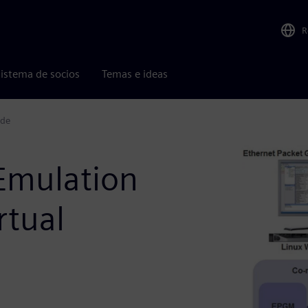
R
istema de socios
Temas e ideas
ode
Emulation
rtual