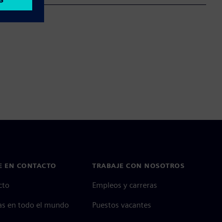
E EN CONTACTO
TRABAJE CON NOSOTROS
cto
Empleos y carreras
as en todo el mundo
Puestos vacantes