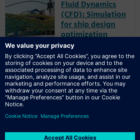
Fluid Dynamics
(CFD): Simulation
for ship design
optimization
Download the report to read
how IBMV used design
optimization in the
development of their energy-
saving devices, and how ABS
improved propeller
performance using automated
design exploration.