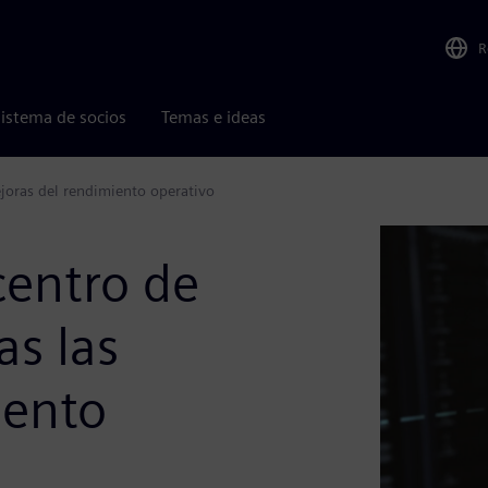
R
istema de socios
Temas e ideas
ejoras del rendimiento operativo
centro de
as las
iento