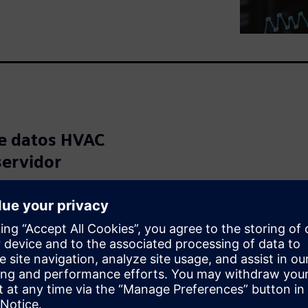
de datos HVAC
servidor
últimos tres o cuatro años
namiento e intercambio de
ubernamentales, operadores
para descubrir: