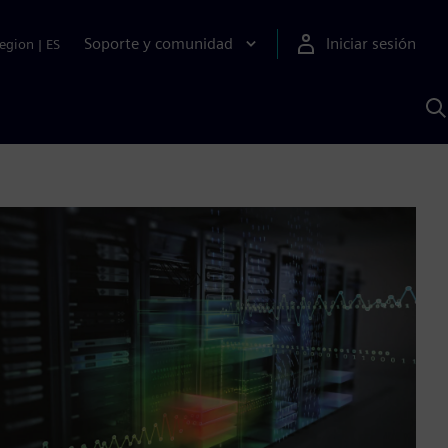
Soporte y comunidad
Iniciar sesión
egion
|
ES
B
c
I
S