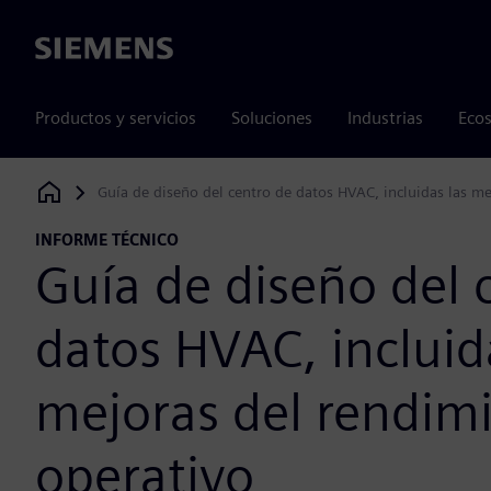
Siemens
Productos y servicios
Soluciones
Industrias
Ecos
Guía de diseño del centro de datos HVAC, incluidas las m
Siemens Digital Industries Software
INFORME TÉCNICO
Guía de diseño del 
datos HVAC, incluid
mejoras del rendim
operativo