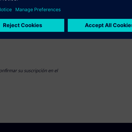
s imprescindible
 seleccionar el enfoque
ando diferentes escenarios
onfirmar su suscripción en el