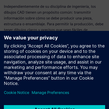
Independientemente de su disciplina de ingeniería, los
dibujos CAD tienen un propósito común: transmitir
información sobre cómo se debe producir una pieza,
estructura o ensamblaje. Para permitir la producción, debe
tener dibujos claros y precisos que sean fáciles de
interpretar. Maximize las potentes capacidades de dibujo
de Solid Edge. Nuestras soluciones de diseño tienen un
arsenal de herramientas para crear dibujos increíbles:
creación automática de vistas, dimensionamiento
automático, plantillas de listas de piezas, plantillas de
bloque de título, comandos de vista de sección, comandos
de vista auxiliar, análisis de tolerancia y más.
Compartir