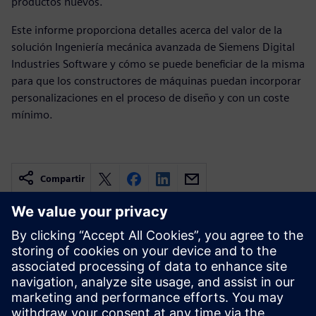
productos nuevos.
Este informe proporciona detalles acerca del valor de la
solución Ingeniería mecánica avanzada de Siemens Digital
Industries Software y cómo se puede beneficiar de la misma
para que los constructores de máquinas puedan incorporar
personalizaciones en el proceso de diseño y con un coste
mínimo.
Compartir