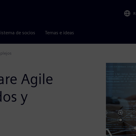
R
istema de socios
Temas e ideas
plejos
are Agile
dos y