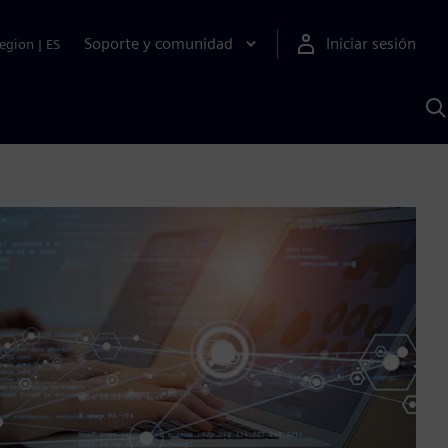
Soporte y comunidad
Iniciar sesión
egion
|
ES
B
c
I
S