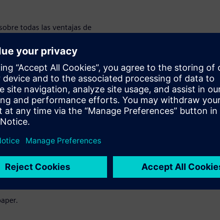
obre todas las ventajas de
ajo de
 que utilizan los productos de
a facilidad con la que se
de trabajo, el intercambio de
e desarrollo, operaciones y
nta incluye plantillas para la
pos pueden utilizar de forma
paper.