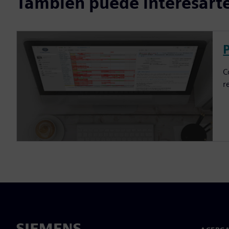
También puede interesarte
C
r