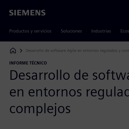
Siemens
Productos y servicios
Soluciones
Industrias
Ecos
Desarrollo de software Agile en entornos regulados y com
Siemens Digital Industries Software
INFORME TÉCNICO
Desarrollo de softw
en entornos regula
complejos