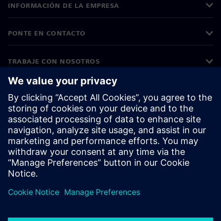
INFORMACIÓN DE LA EMPRESA
PONTE EN CONTACTO
TRABAJE CON NOSOTROS
©
Siemens
2026
Información corporativa
Aviso de privacidad
Aviso sobre cookies
Condiciones de uso
ID digital