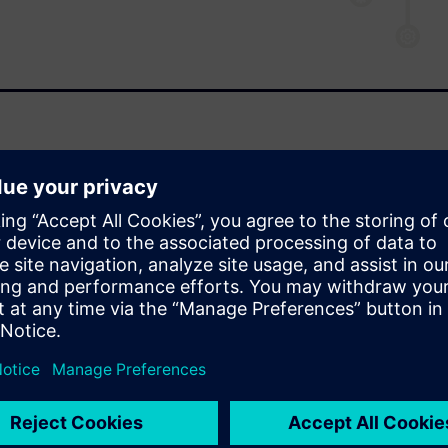
assembly and PCB fabrication
+ Inside is installed as part of
to ODB++ Design and to view