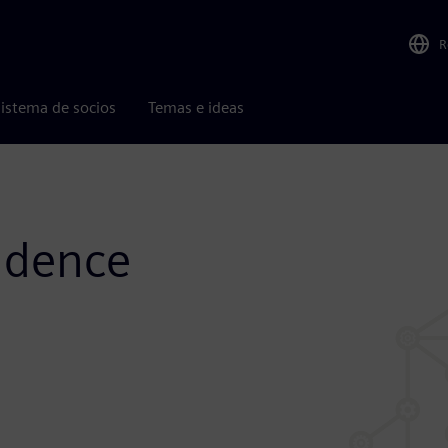
R
istema de socios
Temas e ideas
adence