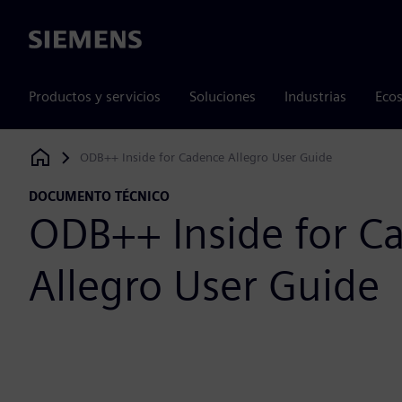
Siemens
Productos y servicios
Soluciones
Industrias
Ecos
ODB++ Inside for Cadence Allegro User Guide
Siemens Digital Industries Software
DOCUMENTO TÉCNICO
ODB++ Inside for C
Allegro User Guide