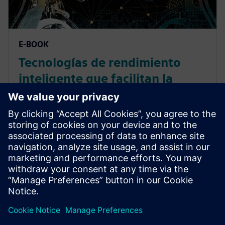
E-BOOK
Tecnologías de rendimiento
inteligente que facilitan la
creación de maquinaria
altamente personalizada
La demanda de máquinas altamente personalizadas
está creciendo. Crea rápidamente máquinas únicas
con las últimas tecnologías digitales, incluida la
validación de bucle cerrado.