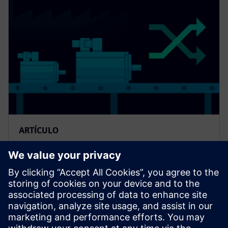
ARTÍCULO
Impulsar la maquinaria
industrial del diseño a la
producción
Descubre cómo mejorar la eficacia operativa y crear
un entorno de fabricación flexible adoptando la