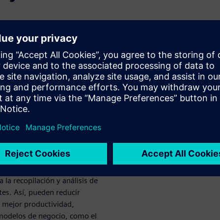
orma que puedan reducir los
d. Al implementar el IIoT en
ue minimizan los costes
ión. Asimismo, pueden
 cliente con el objetivo de
visión en
r la diferencia con servicios
 la recopilación y análisis de
tes. Así, pueden reducir
a mejor productividad,
 modelos de negocio, como el