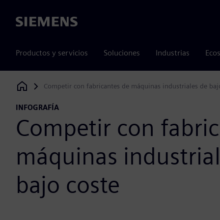
Siemens
Productos y servicios
Soluciones
Industrias
Ecos
Competir con fabricantes de máquinas industriales de baj
Siemens Digital Industries Software
INFOGRAFÍA
Competir con fabri
máquinas industria
bajo coste