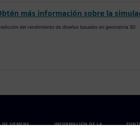
Obtén más información sobre la simula
redicción del rendimiento de diseños basados en geometría 3D
 DE SIEMENS
INFORMACIÓN DE LA
PONT
EMPRESA
de nosotros
Conta