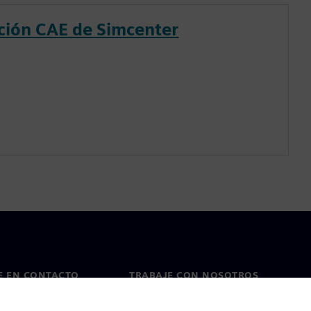
ción CAE de Simcenter
E EN CONTACTO
TRABAJE CON NOSOTROS
cto
Empleos y carreras