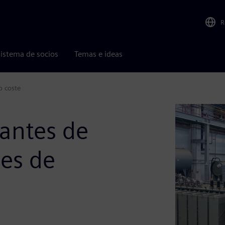
R
istema de socios
Temas e ideas
o coste
cantes de
les de