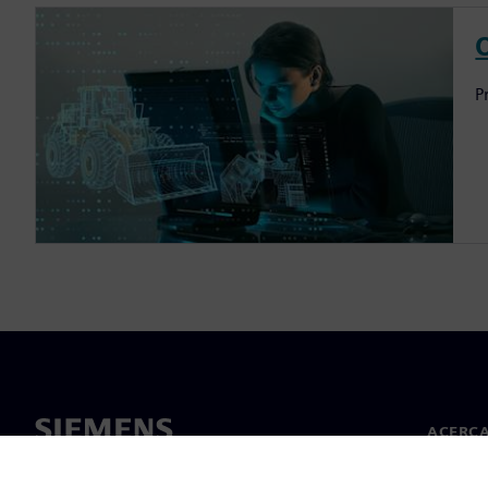
P
ACERCA
Acerca 