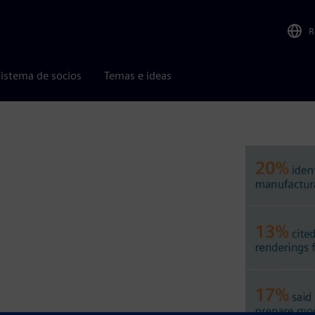
R
istema de socios
Temas e ideas