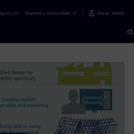
Soporte y comunidad
Iniciar sesión
egion
|
ES
B
c
I
S