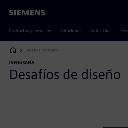
Siemens
Productos y servicios
Soluciones
Industrias
Ecos
Desafíos de diseño
Siemens Digital Industries Software
INFOGRAFÍA
Desafíos de diseño