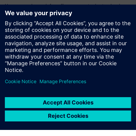
Hemos creado una infografía que muestra las tendencias
más significativas que impulsan el cambio en la ingeniería
mecánica.
Conocerás las tendencias, desafíos y oportunidades de la
simulación de máquinas del futuro y descubrirás cómo
evitar quedarse atrás y obtener una ventaja competitiva.
Descarga la infografía para obtener más información.
Compartir