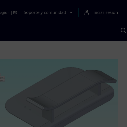
Soporte y comunidad
Iniciar sesión
egion
|
ES
B
c
I
S