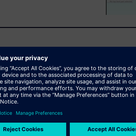
 ayudarte a crear diseños de
ápidamente a las solicitudes
s de forma simultánea en un
es y se prueba la tecnología
s y de mucho más. Te lo
ón a las ventajas de la
asos prácticos