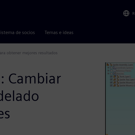
R
istema de socios
Temas e ideas
ara obtener mejores resultados
a: Cambiar
delado
es