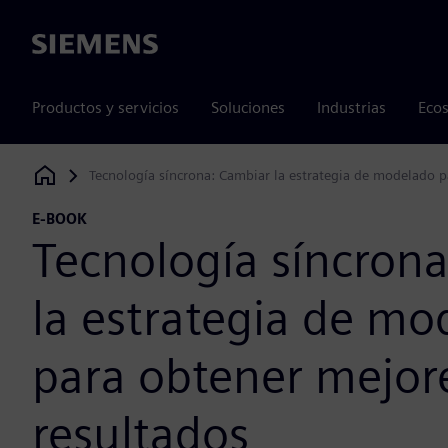
Siemens
Productos y servicios
Soluciones
Industrias
Ecos
Tecnología síncrona: Cambiar la estrategia de modelado p
Siemens Digital Industries Software
E-BOOK
Tecnología síncron
la estrategia de mo
para obtener mejor
resultados