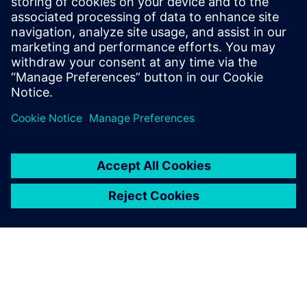
una implementación de IoT, así como los beneficios que
cada etapa impulsa para su negocio.
Compartir