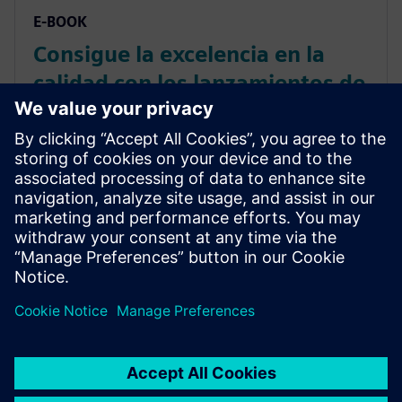
E-BOOK
Consigue la excelencia en la
calidad con los lanzamientos de
nuevos productos
Empieza a integrar los procesos de gestión de la
calidad desde el diseño hasta la fabricación. Descubre
dónde empezar a implementar procesos de mejora
de la calidad para los lanzamientos de nuevos
productos en este e-book.