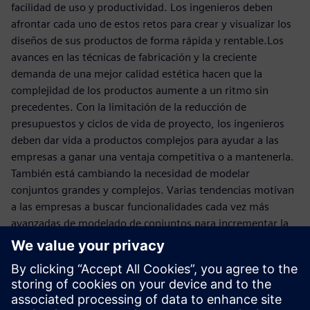
facilidad de uso y productividad. Los ingenieros deben
afrontar cada uno de estos retos para crear y visualizar los
diseños de sus productos de forma rápida y rentable.Los
avances en las técnicas de fabricación y la creciente
demanda de una mejor calidad estética hacen que la
complejidad de los productos aumente a un ritmo sin
precedentes. Con la limitación de la reducción de
presupuestos y ciclos de vida de proyecto, los ingenieros
deben dar vida a productos complejos para ayudar a las
empresas a ganar una ventaja competitiva o a mantenerla.
También está cambiando la necesidad de modelar
conjuntos grandes y complejos. Varias tendencias motivan
a las empresas a buscar funcionalidades cada vez más
avanzadas de modelado de conjuntos para incrementar la
productividad, reducir los costes y acelerar el tiempo de
comercialización.En este e-book, examinamos las
tendencias en diferentes industrias que impulsan a las
empresas a buscar funcionalidades cada vez más avanzadas
de modelado de conjuntos, los principales retos del