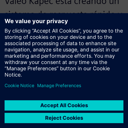
Valeo Kapec está creando un
sistema de respuesta rápido y
preciso a través del desarrollo
de un programa de soporte y
análisis de diseño.
Hyeong-don Jeong, Mánager financiero, Valeo Kapec