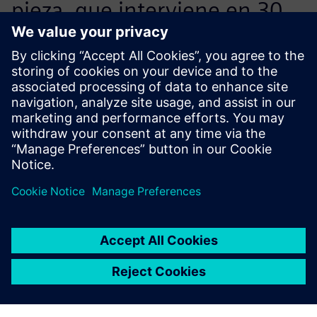
pieza, que interviene en 30
modelos, no tienes que
descargar los 30 archivos de
ensamblaje y luego volver a
cargarlos; ahora dentro del
mismo archivo en el que
trabajes, ejecutas la variante
y Teamcenter y NX lo
gestionan.