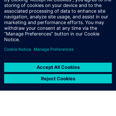
proyectos en el proceso de
cálculo de costes objetivo.
Hoy en día, procesamos
muchos más proyectos por
empleado. Hemos duplicado
con creces nuestra capacidad
de asumir proyectos.
Jörn Kleinschmidt, Director de Introducción global de
nuevos productos, Festo