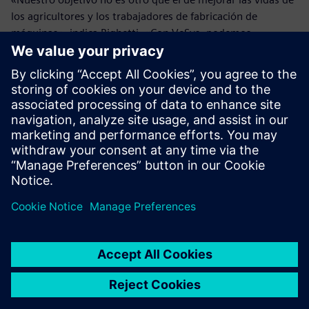
los agricultores y los trabajadores de fabricación de
máquinas», indica Righetti. «Con VeSys, podemos
comercializar máquinas de calidad rápidamente, reducir los
gastos operativos y los riesgos y cumplir con nuestra
promesa de reducción de emisiones y aumento de la
eficiencia.»