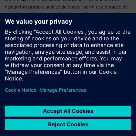
design integrado e análise de dados, permite a geração de
um gêmeo digital executável. Isso melhora as operações,
ajudando sua equipe a prever e otimizar melhor o
comportamento dos sistemas de produção e processo.
Ao aproveitar a simulação de engenharia em toda a sua
empresa, você pode reduzir os custos de produção e
engenharia e, ao mesmo tempo, melhorar o desempenho
geral.
Share