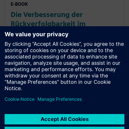
E-BOOK
Die Verbesserung der
Rückverfolgbarkeit im
Lebenszyklus von Halbleitern
und der Produktqualität
So erreichen Sie eine durchgängige
Rückverfolgbarkeit und maximieren die
Produktqualität mit dem passenden Ansatz für den
Lebenszyklus von Halbleitern. Erfahren Sie mehr.