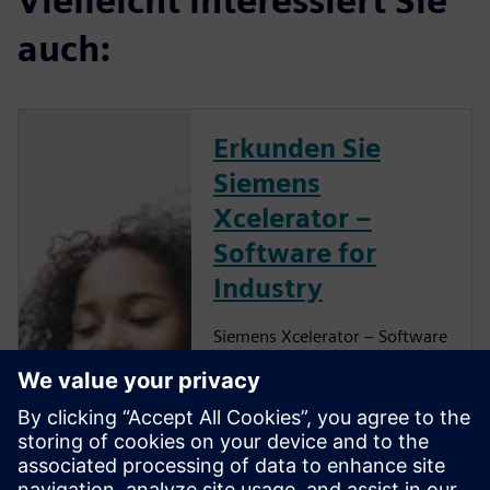
Vielleicht interessiert Sie
auch:
Erkunden Sie
Siemens
Xcelerator –
Software for
Industry
Siemens Xcelerator – Software
for Industry gibt Ihnen die
Werkzeuge an die Hand, mit
denen Sie Ihre digitale
Transformation beschleunigen
können. Erfahren Sie, wie Sie