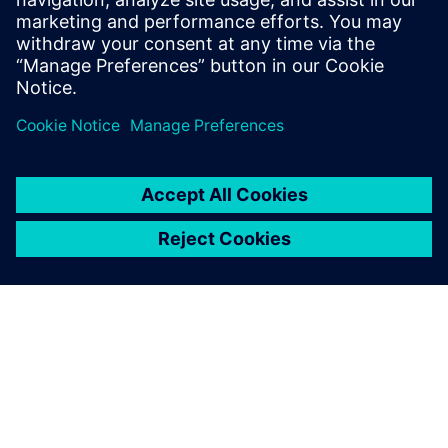
mit unserem
Softwareportfolio den
umfassendsten digitalen
Zwil...