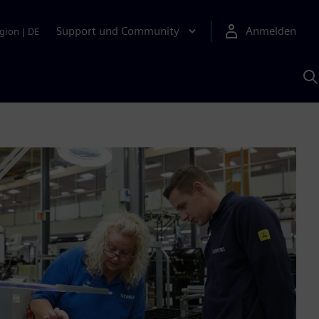
Support und Community
Anmelden
gion
|
DE
M
S
K
s