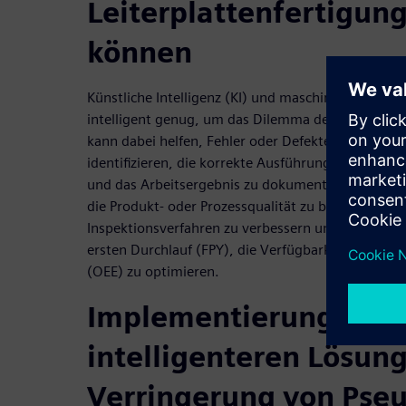
Leiterplattenfertigun
können
Künstliche Intelligenz (KI) und maschinelles Lerne
intelligent genug, um das Dilemma der Pseudofehle
kann dabei helfen, Fehler oder Defekte in der Leit
identifizieren, die korrekte Ausführung von Arbei
und das Arbeitsergebnis zu dokumentieren. KI läss
die Produkt- oder Prozessqualität zu bewerten od
Inspektionsverfahren zu verbessern und so wichti
ersten Durchlauf (FPY), die Verfügbarkeit und die
(OEE) zu optimieren.
Implementierung eine
intelligenteren Lösung
Verringerung von Pseu