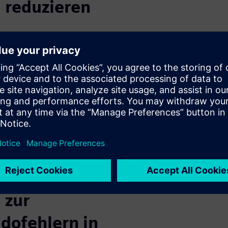
g reduzieren
n (ML) sind ausgereift und
r zu lösen. Ein KI-Modell
erplattenherstellung zu
tsanweisungen zu unterstützen
t sich zudem trainieren, um
er automatische
ge KPIs wie die Ausbeute beim
 Gesamtanlageneffektivität
r
 zur
dofehlern in