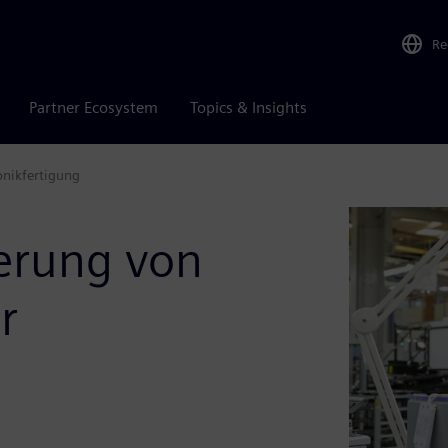
Re
Partner Ecosystem
Topics & Insights
onikfertigung
gerung von
r