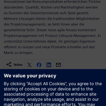
Innovationen bei Konsumprodukten erforderlichen Trichter
abzudecken. Qualität, Kosten und Nachhaltigkeit werden
zu Gunsten des Gesamtprozesses aufs Spiel gesetzt.
Mehrere Lösungen bieten die traditionellen Möglichkeiten
des Projektmanagements, es fehlt ihnen aber die
ganzheitliche Sicht. Dieser neue agile Ansatz kombiniert
Projektmanagement mit Product Lifecycle Management. Er
unterstützt Unternehmen dabei, ihr geistiges Eigentum
effizient zu nutzen und neue Produkte schneller auf den
Markt zu bringen.
Teilen