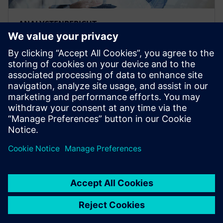
ANALYSTENBERICHT
Die Zukunft der Software für
Manufacturing Intelligence und
Nachhaltigkeit
Ressourcen- und Energieeffizienz durch Edge
Computing ist die Zukunft der Fertigungssoftware.