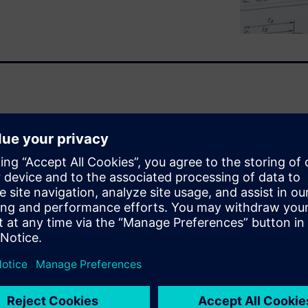
hlüssel zum Erfolg. Ohne CAD-
igen. Um eine Zeichnung zu
tiften, Zeichendreiecken,
t am Anfang stehen – dieses
ken zu verfeinern, um die
verbessern.
r Konzepte für Sie bereit: