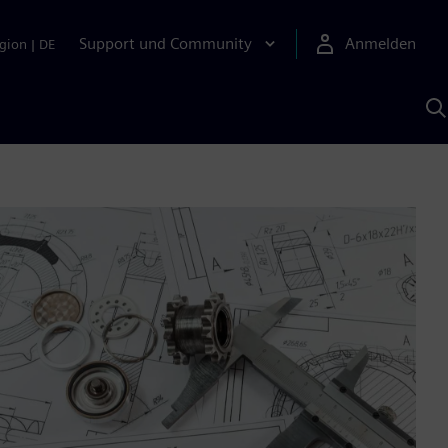
Support und Community
Anmelden
gion
|
DE
M
S
K
s