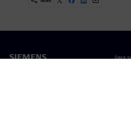
Teilen
ÜBER S
Über un
Untern
News & 