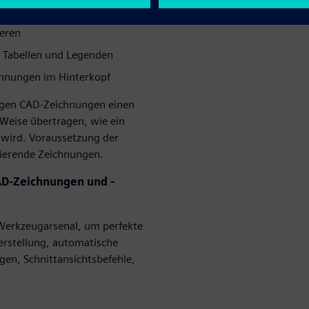
gkeit und mehr Klarheit
ieren
er Tabellen und Legenden
chnungen im Hinterkopf
lgen CAD-Zeichnungen einen
Weise übertragen, wie ein
t wird. Voraussetzung der
etierende Zeichnungen.
CAD-Zeichnungen und -
Werkzeugarsenal, um perfekte
erstellung, automatische
gen, Schnittansichtsbefehle,