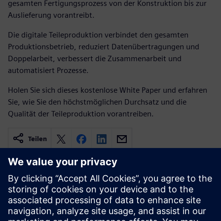
gesamten Fertigungsprozess von der Konstruktion bis zur
Auslieferung vorantreibt.
Die digitale Teileproduktion verbindet den gesamten
Produktionsbetrieb, reduziert Datenübertragungen und
Doppelarbeit, verbessert die Zusammenarbeit und
automatisiert Prozesse.
Holen Sie sich dieses kostenlose White Paper und erfahren
Sie, wie Sie den höchstmöglichen Durchsatz und die
Qualität der Teileproduktion vorantreiben.
Teilen