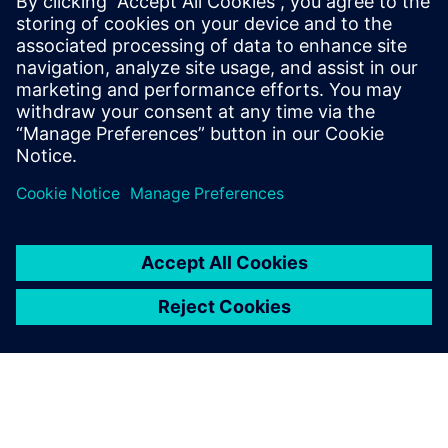
Versorgungsbranche steht
unter zunehmendem Druck
durch steigende Inflation,
Lieferkettenprobleme und
wachsende geopolitische
Spannungen.