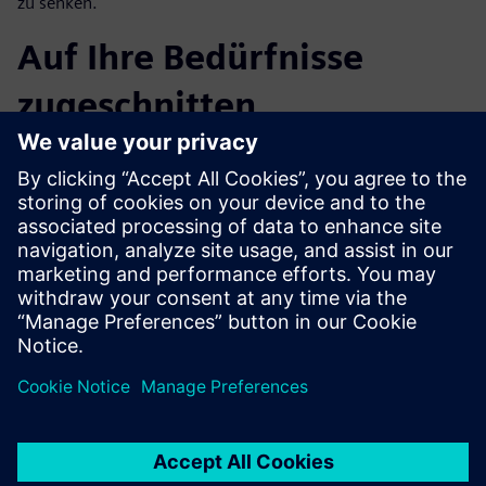
zu senken.
Auf Ihre Bedürfnisse
zugeschnitten
Unsere Lösung lässt sich an Ihre individuellen
Anforderungen anpassen und bietet einen umfassenden
Überblick über Ihre Lieferkette. Bereiten Sie sich auf allen
Ebenen auf die Herausforderungen der Hightech-Industrie
von morgen vor. Erfahren Sie mehr, indem Sie den
Anwendungsfall jetzt herunterladen.
Teilen