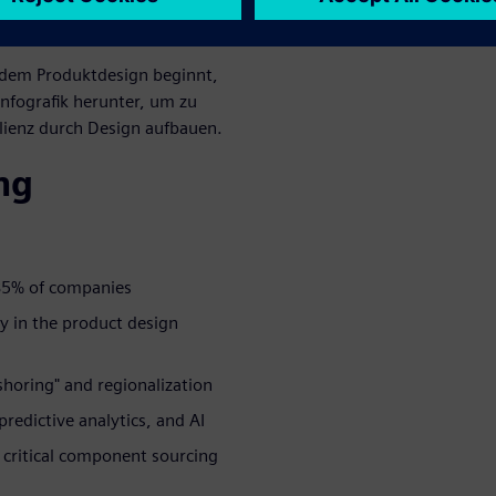
ones bis hin zu alltäglichen
 dem Produktdesign beginnt,
Infografik herunter, um zu
ilienz durch Design aufbauen.
ng
85% of companies
y in the product design
shoring" and regionalization
predictive analytics, and AI
 critical component sourcing