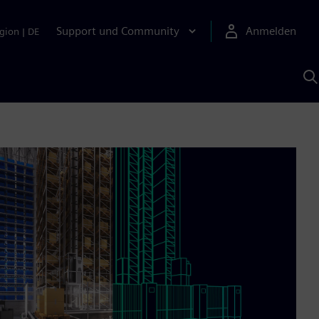
Support und Community
Anmelden
gion
|
DE
M
S
K
s