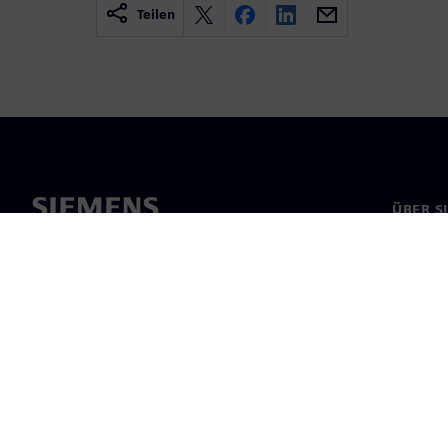
Teilen
ÜBER S
Über un
Untern
News & 