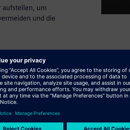
r aufstellen, um
 vermeiden und die
Konsumgüterunternehmen einem
eschaffungsrisiken und
ografik bietet einen Überblick
che bei der Planung von
 wichtige Materialien — wie
 bezogen werden und wie sich