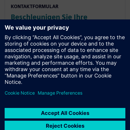
KONTAKTFORMULAR
Beschleunigen Sie Ihre
Entwicklung zu einem Startup-
Unternehmen der Zukunft
Wir sind davon überzeugt, dass Ihr Startup-
Unternehmen mit Ihrer Startup-Idee zum nächsten
Branchenführer werden kann. Für die Umsetzung
benötigen...