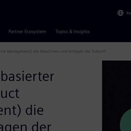
Re
Partner Ecosystem
Topics & Insights
ecycle Management) die Maschinen und Anlagen der Zukunft
basierter
uct
nt) die
agen der