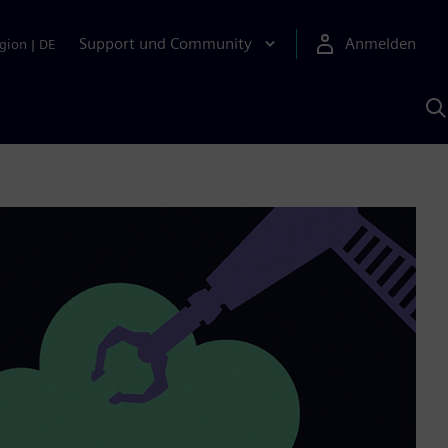
Support und Community
Anmelden
gion
|
DE
M
S
K
s