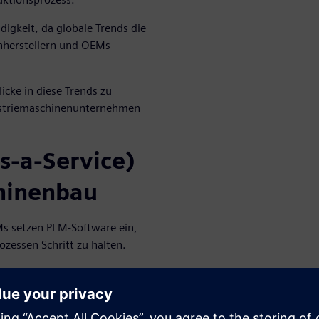
igkeit, da globale Trends die
herstellern und OEMs
licke in diese Trends zu
ustriemaschinenunternehmen
s-a-Service)
chinenbau
s setzen PLM-Software ein,
essen Schritt zu halten.
scheiden sich Unternehmen
Lösung.
erheit oder die Einfachheit der