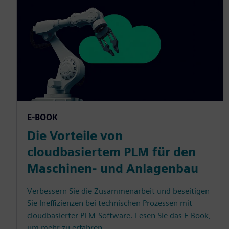
E-BOOK
Die Vorteile von
cloudbasiertem PLM für den
Maschinen- und Anlagenbau
Verbessern Sie die Zusammenarbeit und beseitigen
Sie Ineffizienzen bei technischen Prozessen mit
cloudbasierter PLM-Software. Lesen Sie das E-Book,
um mehr zu erfahren.